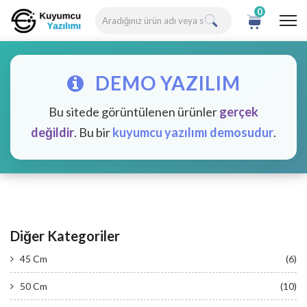
0
DEMO YAZILIM
Bu sitede görüntülenen ürünler
gerçek
değildir
. Bu bir
kuyumcu yazılımı demosudur
.
Diğer Kategoriler
45 Cm
(6)
50 Cm
(10)