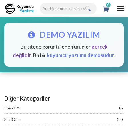
0
DEMO YAZILIM
Bu sitede görüntülenen ürünler
gerçek
değildir
. Bu bir
kuyumcu yazılımı demosudur
.
Diğer Kategoriler
45 Cm
(6)
50 Cm
(10)