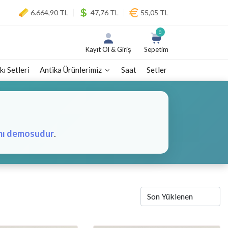
6.664,90 TL
47,76 TL
55,05 TL
0
Kayıt Ol & Giriş
Sepetim
kı Setleri
Antika Ürünlerimiz
Saat
Setler
mı demosudur
.