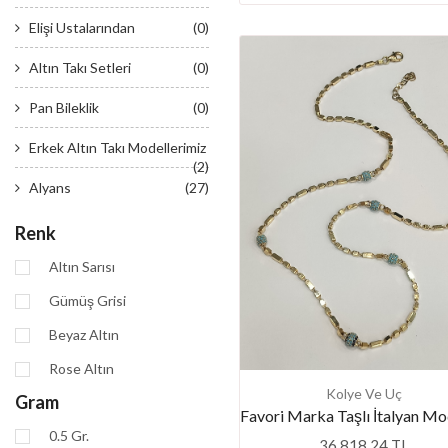
Elişi Ustalarından
(0)
Altın Takı Setleri
(0)
Pan Bileklik
(0)
Erkek Altın Takı Modellerimiz
(2)
Alyans
(27)
Renk
Altın Sarısı
Gümüş Grisi
Beyaz Altın
Rose Altın
Kolye Ve Uç
Gram
0.5 Gr.
36.818,24 TL