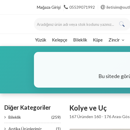
Mağaza Girişi
05539071992
iletisim@ou
Yüzük
Kelepçe
Bileklik
Küpe
Zincir
Bu sitede gör
Kolye ve Uç
Diğer Kategoriler
167 Üründen 160 - 176 Arası Göst
Bileklik
(259)
Antika Ürünlerimiz
(1)