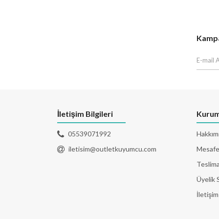
Kampan
İletişim Bilgileri
Kurum
05539071992
Hakkım
iletisim@outletkuyumcu.com
Mesafel
Teslima
Üyelik 
İletişim