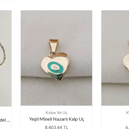
Kolye Ve Uç
K
Yeşil Mineli Nazarlı Kalp Uç
Favori Marka Taşlı İtalyan Model Zincir 45 Cm
8.403,44 TL
6