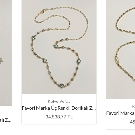
💕 Göz Kamaştıran Pırlanta Ürünlerde %50 İndirim 💕
Kolye Ve Uç
K
Favori Marka Üç Renkli Dorikalı Zincir 45 Cm
34.838,77 TL
Favori Marka Üç Renkli Dorikalı Zincir 45 Cm
45