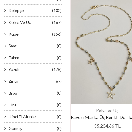
Kelepçe
(102)
Kolye Ve Uç
(167)
Küpe
(156)
Saat
(0)
Takım
(0)
Yüzük
(175)
Zincir
(67)
Broş
(0)
Hint
(0)
Kolye Ve Uç
İkinci El Altınlar
(0)
35.234,66 TL
Gümüş
(0)