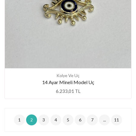
Kolye Ve Uç
14 Ayar Mineli Model Uç
6.233,01 TL
1
2
3
4
5
6
7
...
11