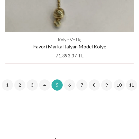
Kolye Ve Uç
Favori Marka İtalyan Model Kolye
71.393,37 TL
1
2
3
4
5
6
7
8
9
10
11