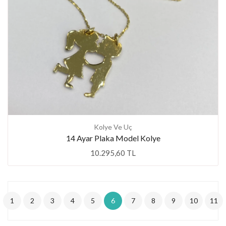
Kolye Ve Uç
14 Ayar Plaka Model Kolye
10.295,60 TL
1
2
3
4
5
6
7
8
9
10
11