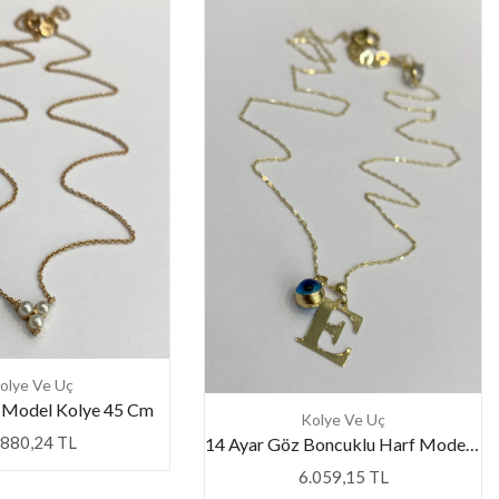
olye Ve Uç
i Model Kolye 45 Cm
Kolye Ve Uç
.880,24 TL
14 Ayar Göz Boncuklu Harf Model Kolye 45 Cm
6.059,15 TL