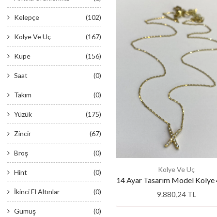
Kelepçe
(102)
Kolye Ve Uç
(167)
Küpe
(156)
Saat
(0)
Takım
(0)
Yüzük
(175)
Zincir
(67)
Broş
(0)
Kolye Ve Uç
Hint
(0)
İkinci El Altınlar
(0)
9.880,24 TL
Gümüş
(0)