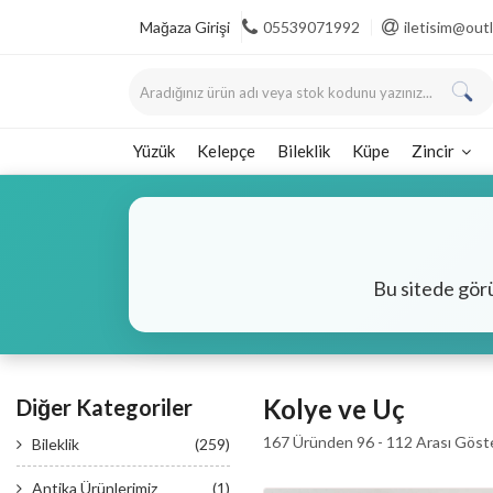
Mağaza Girişi
05539071992
iletisim@ou
Yüzük
Kelepçe
Bileklik
Küpe
Zincir
Bu sitede gör
Kolye ve Uç
Diğer Kategoriler
167 Üründen 96 - 112 Arası Göste
Bileklik
(259)
Antika Ürünlerimiz
(1)