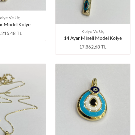
olye Ve Uç
ar Model Kolye
Kolye Ve Uç
.215,48 TL
14 Ayar Mineli Model Kolye
17.862,68 TL