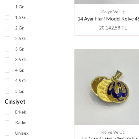
1 Gr.
Kolye Ve Uç
1.5 Gr.
14 Ayar Harf Model Kolye 4
20.142,59 TL
2 Gr.
2.5 Gr.
3 Gr.
3.5 Gr.
4 Gr.
4.5 Gr.
5 Gr.
Cinsiyet
Erkek
Kadın
Kolye Ve Uç
Unisex
14 Ayar Ayetel Kürsi Kolye