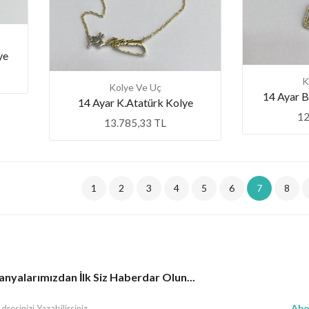
ye
K
Kolye Ve Uç
14 Ayar 
14 Ayar K.Atatürk Kolye
12
13.785,33 TL
1
2
3
4
5
6
7
8
yalarımızdan İlk Siz Haberdar Olun...
Abo