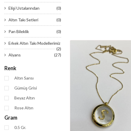
Elişi Ustalarından
(0)
Altın Takı Setleri
(0)
Pan Bileklik
(0)
Erkek Altın Takı Modellerimiz
(2)
Alyans
(27)
Renk
Altın Sarısı
Gümüş Grisi
Beyaz Altın
Rose Altın
Gram
0.5 Gr.