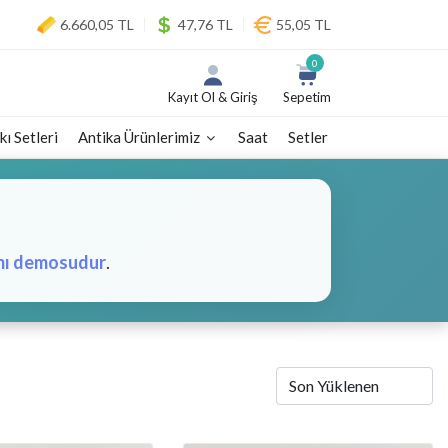
6.660,05 TL
47,76 TL
55,05 TL
0
Kayıt Ol & Giriş
Sepetim
kı Setleri
Antika Ürünlerimiz
Saat
Setler
mı demosudur
.