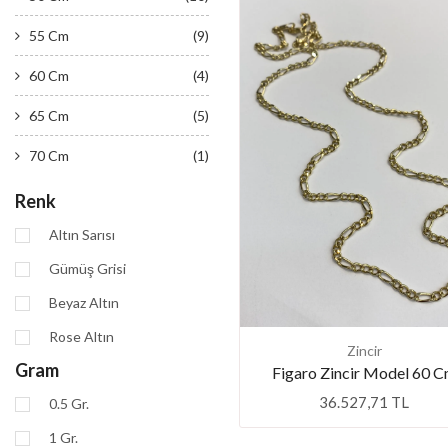
55 Cm
(9)
60 Cm
(4)
65 Cm
(5)
70 Cm
(1)
Renk
Altın Sarısı
Gümüş Grisi
Beyaz Altın
Rose Altın
Zincir
Gram
Figaro Zincir Model 60 
36.527,71 TL
0.5 Gr.
1 Gr.