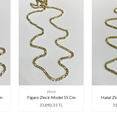
💕 Göz Kamaştıran Pırlanta Ürünlerde %50 İndirim 💕
Zincir
Cm
Figaro Zincir Model 55 Cm
Halat Zi
33.890,33 TL
31