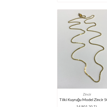
Zincir
Tilki Kuyruğu Model Zincir 
14.901,20 TL