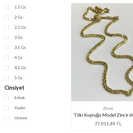
1.5 Gr.
2 Gr.
2.5 Gr.
3 Gr.
3.5 Gr.
4 Gr.
4.5 Gr.
5 Gr.
Cinsiyet
Erkek
Kadın
Zincir
Tilki Kuyruğu Model Zincir 
Unisex
77.011,49 TL