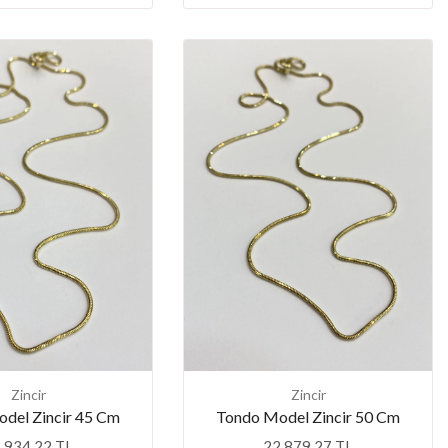
Zincir
Zincir
del Zincir 45 Cm
Tondo Model Zincir 50 Cm
.934,22 TL
22.879,27 TL