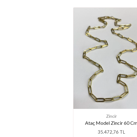
Zincir
Ataç Model Zincir 60 C
35.472,76 TL