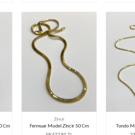
Zincir
50 Cm
Fermuar Model Zincir 50 Cm
Tondo Mo
59.472,91 TL
23