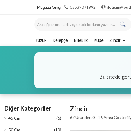
Mağaza Girişi
05539071992
iletisim@ou
Yüzük
Kelepçe
Bileklik
Küpe
Zincir
Bu sitede gör
Zincir
Diğer Kategoriler
67 Üründen 0 - 16 Arası Gösterili
45 Cm
(6)
50 Cm
(10)