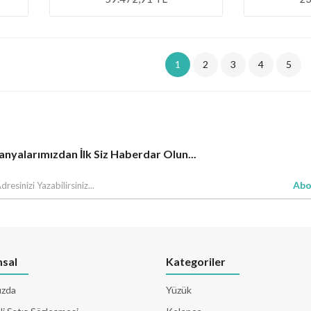
1
2
3
4
5
yalarımızdan İlk Siz Haberdar Olun...
Abo
sal
Kategoriler
ızda
Yüzük