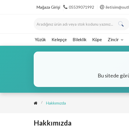
Mağaza Girişi
05539071992
iletisim@ou
Yüzük
Kelepçe
Bileklik
Küpe
Zincir
Bu sitede gör
Hakkımızda
Hakkımızda