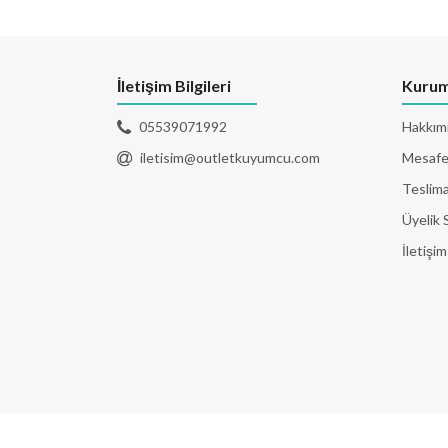
İletişim Bilgileri
Kurum
05539071992
Hakkım
iletisim@outletkuyumcu.com
Mesafel
Teslima
Üyelik 
İletişim