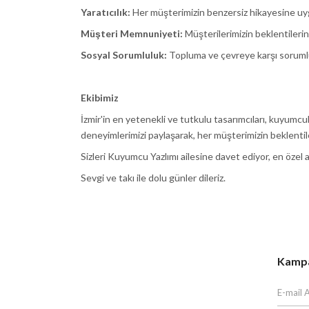
Yaratıcılık:
Her müşterimizin benzersiz hikayesine uygu
Müşteri Memnuniyeti:
Müşterilerimizin beklentileri
Sosyal Sorumluluk:
Topluma ve çevreye karşı sorumlul
Ekibimiz
İzmir'in en yetenekli ve tutkulu tasarımcıları, kuyumcu
deneyimlerimizi paylaşarak, her müşterimizin beklentiler
Sizleri Kuyumcu Yazlımı ailesine davet ediyor, en özel 
Sevgi ve takı ile dolu günler dileriz.
Kampan