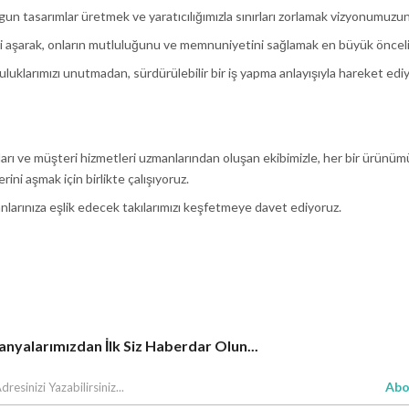
n tasarımlar üretmek ve yaratıcılığımızla sınırları zorlamak vizyonumuzun 
ni aşarak, onların mutluluğunu ve memnuniyetini sağlamak en büyük önceli
uklarımızı unutmadan, sürdürülebilir bir iş yapma anlayışıyla hareket edi
ları ve müşteri hizmetleri uzmanlarından oluşan ekibimizle, her bir ürünüm
ini aşmak için birlikte çalışıyoruz.
anlarınıza eşlik edecek takılarımızı keşfetmeye davet ediyoruz.
yalarımızdan İlk Siz Haberdar Olun...
Abo