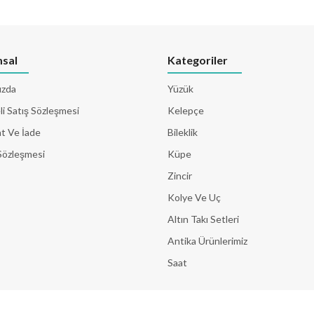
sal
Kategoriler
ızda
Yüzük
i Satış Sözleşmesi
Kelepçe
t Ve İade
Bileklik
Sözleşmesi
Küpe
Zincir
Kolye Ve Uç
Altın Takı Setleri
Antika Ürünlerimiz
Saat
© 2026 Tüm Hakları Saklıdır. Yazılım & Tasarım
EgenSoft