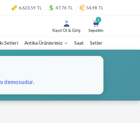
6.623,59 TL
47,76 TL
54,98 TL
0
Kayıt Ol & Giriş
Sepetim
kı Setleri
Antika Ürünlerimiz
Saat
Setler
mı demosudur
.