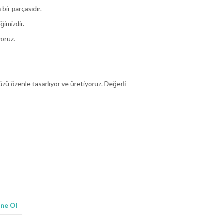
bir parçasıdır.
ğimizdir.
yoruz.
üzü özenle tasarlıyor ve üretiyoruz. Değerli
ne Ol