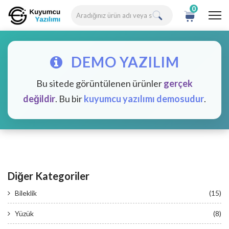
0
DEMO YAZILIM
Bu sitede görüntülenen ürünler
gerçek
değildir
. Bu bir
kuyumcu yazılımı demosudur
.
Diğer Kategoriler
Bileklik
(15)
Yüzük
(8)