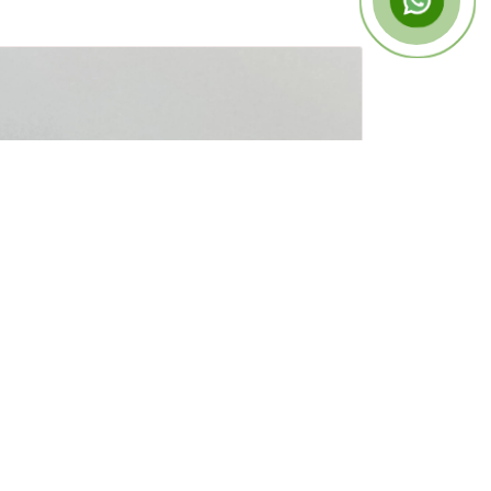
Küpe
14 Ayar Deniz Yıldızı Model Küpe