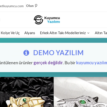
🎈 Pırlantanın Işıltısına Şimdi Yarı Fiyata Sahip
Olun 🎈
tletkuyumcu.com
🎉 Işıltının Zarafeti, Fiyatlarla Yarışıyor Fırsatı
Kaçırmayın 🎉
💎 Pırlantanın Muhteşem Parıltısı, Şimdi Yarı Fiyata
Sizlerle 💎
Kolye Ve Uç
Alyans
Erkek Altın Takı Modellerimiz
Altın Ta
🧚🏻‍♀️ Göz Kamaştıran Pırlantalarda Fiyatların
Şaşırtıcılığı🧚🏻‍♀️
💠 Pırlantanın Büyülü Parıltısı, Yarı Fiyata Sizi Bekliyor
DEMO YAZILIM
💠
💕 Göz Kamaştıran Pırlanta Ürünlerde %50 İndirim 💕
üntülenen ürünler
gerçek değildir
. Bu bir
kuyumcu yazılı
🎈 Pırlantanın Işıltısına Şimdi Yarı Fiyata Sahip
Olun 🎈
🎉 Işıltının Zarafeti, Fiyatlarla Yarışıyor Fırsatı
Kaçırmayın 🎉
💎 Pırlantanın Muhteşem Parıltısı, Şimdi Yarı Fiyata
Sizlerle 💎
🧚🏻‍♀️ Göz Kamaştıran Pırlantalarda Fiyatların
Şaşırtıcılığı🧚🏻‍♀️