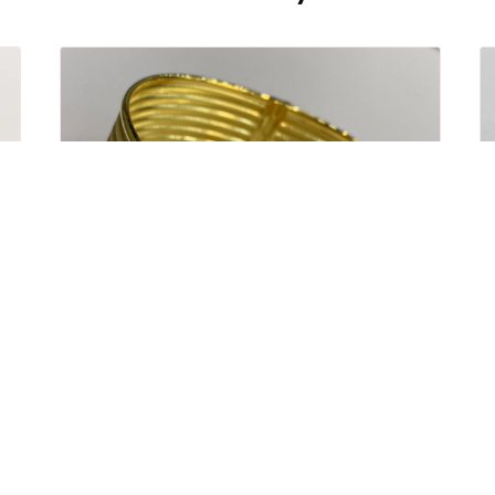
Kelepçe
14 Atar Yedi Sıralı Hasır Kelepçe