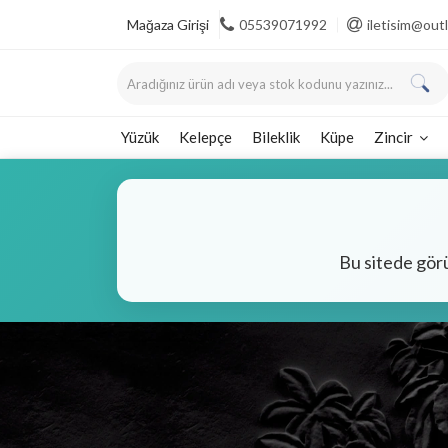
Mağaza Girişi
05539071992
iletisim@ou
Yüzük
Kelepçe
Bileklik
Küpe
Zincir
Bu sitede gör