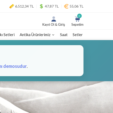
6.512,34 TL
47,87 TL
55,06 TL
0
Kayıt Ol & Giriş
Sepetim
kı Setleri
Antika Ürünlerimiz
Saat
Setler
mı demosudur
.