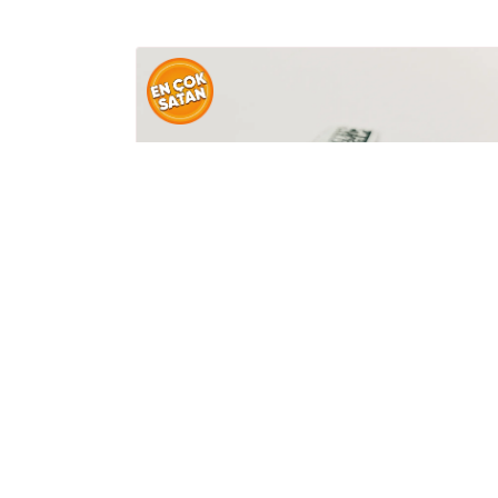
Yüzük
Marka Fantezi Model Yüzük
19.728,48 TL