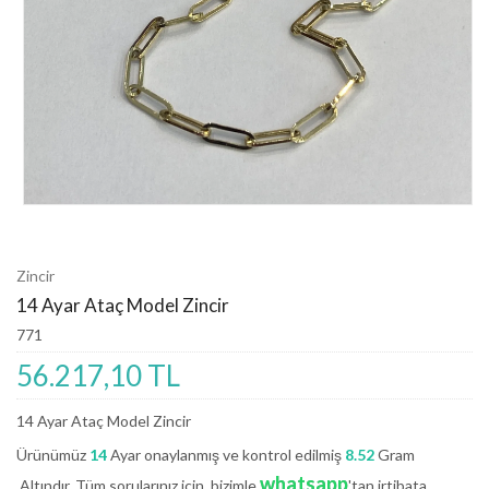
Zincir
14 Ayar Ataç Model Zincir
771
56.217,10 TL
14 Ayar Ataç Model Zincir
Ürünümüz
14
Ayar onaylanmış ve kontrol edilmiş
8.52
Gram
whatsapp
.Altındır. Tüm sorularınız için, bizimle
'tan irtibata