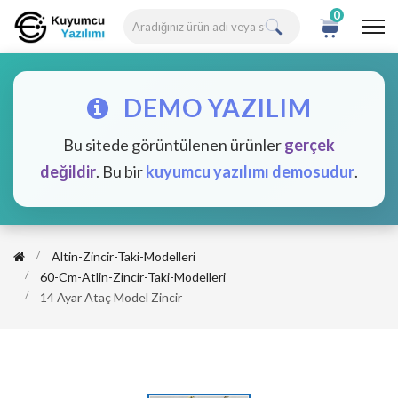
0
DEMO YAZILIM
Bu sitede görüntülenen ürünler
gerçek
değildir
. Bu bir
kuyumcu yazılımı demosudur
.
Altin-Zincir-Taki-Modelleri
60-Cm-Atlin-Zincir-Taki-Modelleri
14 Ayar Ataç Model Zincir