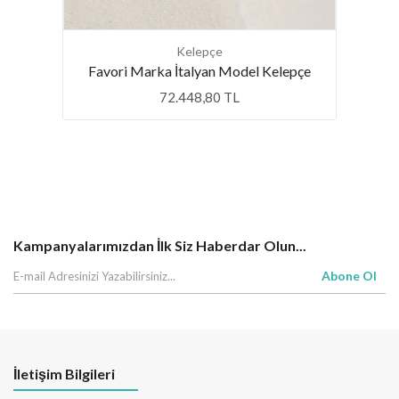
Kelepçe
İta
Favori Marka İtalyan Model Kelepçe
pe
72.448,80 TL
Kampanyalarımızdan İlk Siz Haberdar Olun...
Abone Ol
İletişim Bilgileri