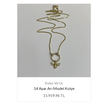
Kolye Ve Uç
Favo
k
14 Ayar Arı Model Kolye
15.959,96 TL