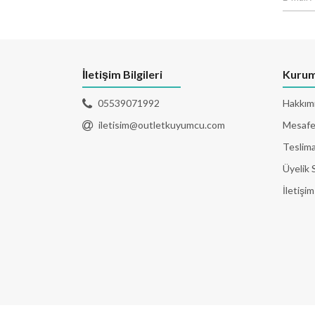
İletişim Bilgileri
Kurum
05539071992
Hakkım
iletisim@outletkuyumcu.com
Mesafel
Teslima
Üyelik 
İletişim