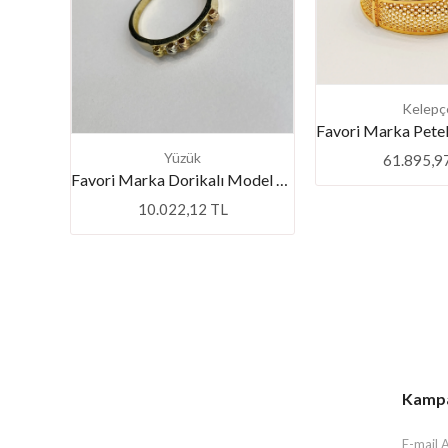
Kelepç
Yüzük
61.895,9
Favori Marka Dorikalı Model Yüzük
10.022,12 TL
Kampan