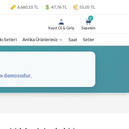
6.660,10 TL
47,76 TL
55,05 TL
0
Kayıt Ol & Giriş
Sepetim
kı Setleri
Antika Ürünlerimiz
Saat
Setler
mı demosudur
.