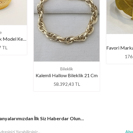
e
Favori Marka Petek Model Kelepçe
7 TL
176
Bileklik
Kalemli Hallow Bileklik 21 Cm
58.392,43 TL
yalarımızdan İlk Siz Haberdar Olun...
Abo