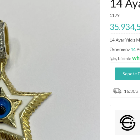
14 Ay
💕 Göz Kamaştıran Pırlanta Ürünlerde %50 İndirim 💕
1179
35.934,
14 Ayar Yıldız 
Ürünümüz
14
Ay
wh
için, bizimle
Sepete E
16:30'a 