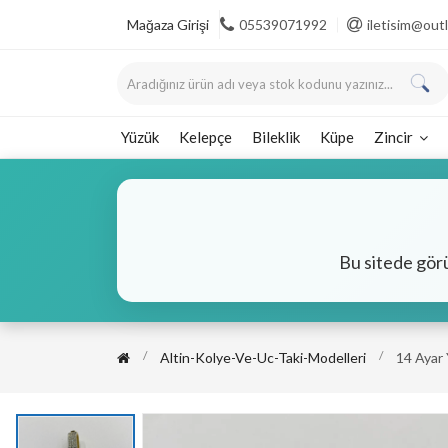
Mağaza Girişi
05539071992
iletisim@ou
Yüzük
Kelepçe
Bileklik
Küpe
Zincir
Bu sitede gör
Altin-Kolye-Ve-Uc-Taki-Modelleri
14 Ayar 