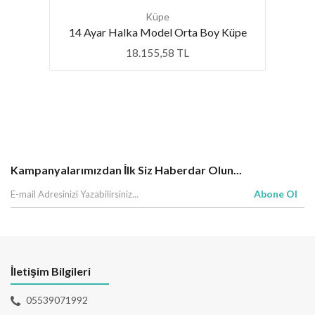
Küpe
14 Ayar Halka Model Orta Boy Küpe
18.155,58 TL
Favo
Yüzük
Kampanyalarımızdan İlk Siz Haberdar Olun...
Abone Ol
İletişim Bilgileri
05539071992