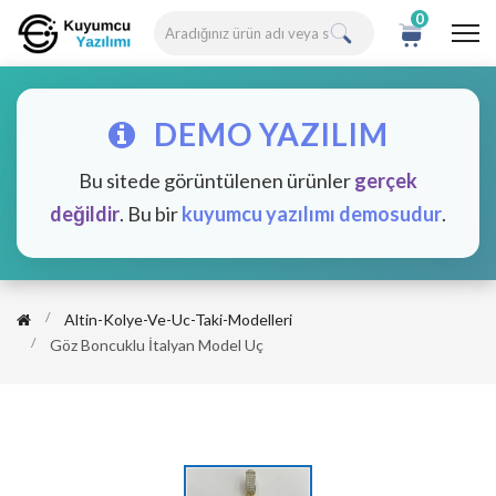
0
DEMO YAZILIM
Bu sitede görüntülenen ürünler
gerçek
değildir
. Bu bir
kuyumcu yazılımı demosudur
.
Altin-Kolye-Ve-Uc-Taki-Modelleri
Göz Boncuklu İtalyan Model Uç