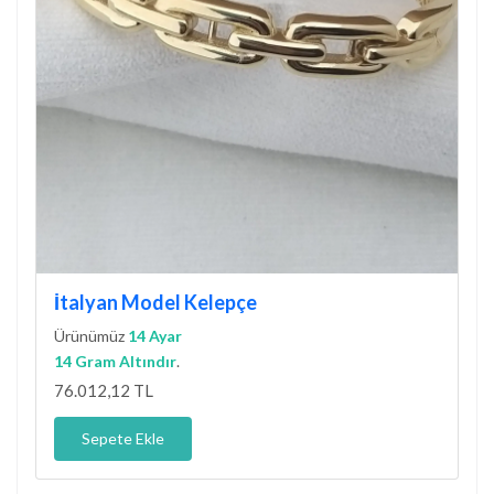
İtalyan Model Kelepçe
Ürünümüz
14 Ayar
14 Gram Altındır
.
76.012,12 TL
Sepete Ekle