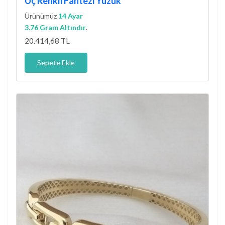
Üç Renkli Fantezi Yüzük
Ürünümüz
14 Ayar
3.76 Gram Altındır
.
20.414,68 TL
Sepete Ekle